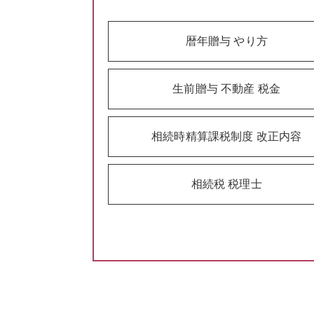
暦年贈与 やり方
生前贈与 不動産 税金
相続時精算課税制度 改正内容
相続税 税理士