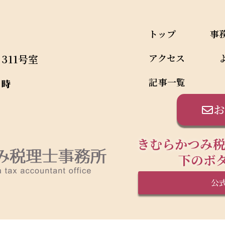
トップ
事
アクセス
311号室
記事一覧
６時
お
きむらかつみ税
下のボ
公