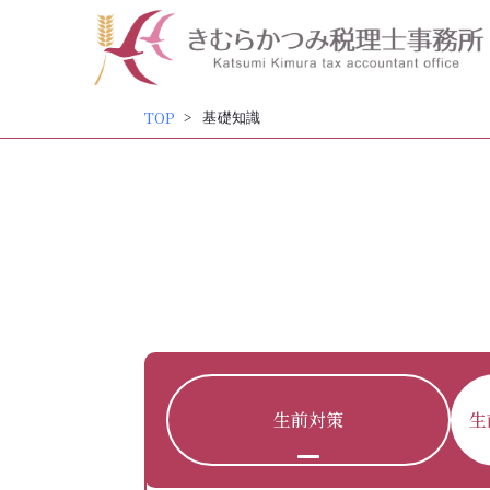
内
容
を
ス
TOP
基礎知識
キッ
プ
生前対策
生