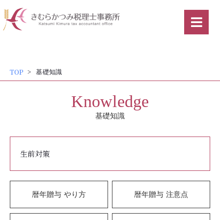
内
容
を
ス
キッ
TOP
基礎知識
プ
Knowledge
基礎知識
生前対策
暦年贈与 やり方
暦年贈与 注意点