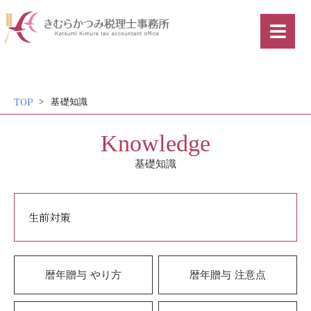
内
容
を
ス
キッ
TOP
基礎知識
プ
Knowledge
基礎知識
生前対策
暦年贈与 やり方
暦年贈与 注意点