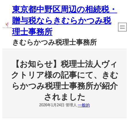
内
東京都中野区周辺の相続税・
容
を
贈与税ならきむらかつみ税
ス
キ
理士事務所
ッ
プ
きむらかつみ税理士事務所
【お知らせ】税理士法人ヴィ
クトリア様の記事にて、きむ
らかつみ税理士事務所が紹介
されました
一般的
2026年1月24日
管理人