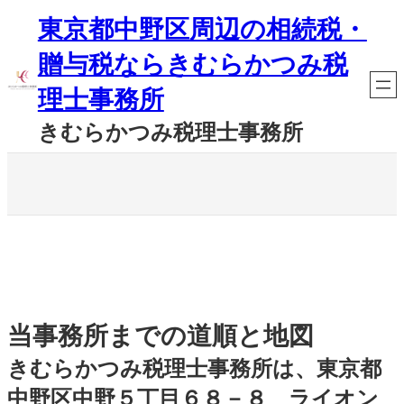
内
東京都中野区周辺の相続税・
容
を
贈与税ならきむらかつみ税
ス
キ
理士事務所
ッ
プ
きむらかつみ税理士事務所
当事務所までの道順と地図
きむらかつみ税理士事務所は、東京都
中野区中野５丁目６８－８ ライオン