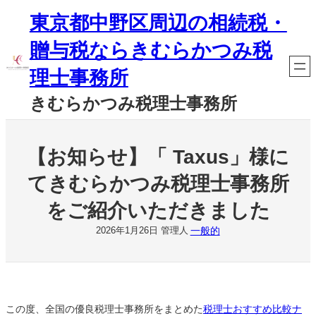
内
東京都中野区周辺の相続税・
容
を
贈与税ならきむらかつみ税
ス
キ
理士事務所
ッ
プ
きむらかつみ税理士事務所
【お知らせ】「 Taxus」様に
てきむらかつみ税理士事務所
をご紹介いただきました
一般的
2026年1月26日
管理人
この度、全国の優良税理士事務所をまとめた
税理士おすすめ比較ナ