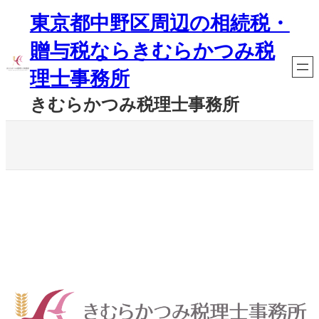
内
東京都中野区周辺の相続税・
容
を
贈与税ならきむらかつみ税
ス
キ
理士事務所
ッ
プ
きむらかつみ税理士事務所