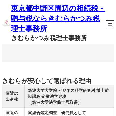
内
東京都中野区周辺の相続税・
容
を
贈与税ならきむらかつみ税
ス
キ
理士事務所
ッ
プ
きむらかつみ税理士事務所
きむらが安心して選ばれる理由
筑波大学大学院 ビジネス科学研究科 博士前
直近の
期課程 企業法学専攻
出身校
（筑波大学法学修士号取得）
直近の
㈱総合鑑定調査 研究員として