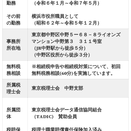
勤務
（令和６年１月～令和７年５月）
その前
横浜市役所職員として
の勤務
（昭和６２年～令和５年１２月）
東京都中野区中野５ー６８－８ライオンズ
事務所
マンション中野第３ ３１１号室
所在地
（JR中野駅から徒歩５分）
（中野区役所から徒歩３分）
無料税
※相続税申告や相続税対策について、初回
務相談
無料税務相談(60分)を実施しています。
所属税
東京税理士会 中野支部
理士会
所属団
東京税理士会データ通信協同組合
体
（TADIC) 賛助会員
税賠保
税理士職業賠償責任保険加入済み