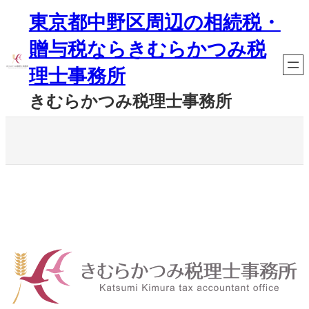
内
東京都中野区周辺の相続税・
容
を
贈与税ならきむらかつみ税
ス
キ
理士事務所
ッ
プ
きむらかつみ税理士事務所