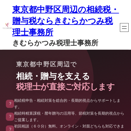
内
東京都中野区周辺の相続税・
容
を
贈与税ならきむらかつみ税
ス
キ
理士事務所
ッ
プ
きむらかつみ税理士事務所
東京都中野区周辺で
相続・贈与を支える
税理士が直接ご対応します
相続税申告・相続対策を総合的・長期的視点からサポートしま
?
す。
相続時精算課税・暦年贈与の活用等、節税対策を長期的視点から
?
ご提案します。
初回相談（６０分）無料。オンライン・対面どちらも対応できま
?