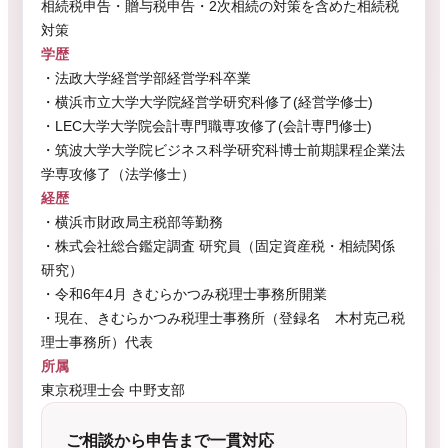
相続税申告・贈与税申告・2次相続の対策を含めた相続税
対策
学歴
・法政大学経営学部経営学科卒業
・横浜市立大学大学院経営学研究科修了(経営学修士)
・LEC大学大学院会計専門職専攻修了(会計専門修士)
・筑波大学大学院ビジネス科学研究科博士前期課程企業法
学専攻修了（法学修士）
経歴
・横浜市財政局主税部等勤務
・株式会社総合鑑定調査 研究員（固定資産税・相続関係
研究）
・令和6年4月 きむらかつみ税理士事務所開業
・現在、きむらかつみ税理士事務所（登録名 木村克己税
理士事務所）代表
所属
東京税理士会 中野支部
ご相談から申告まで一貫対応