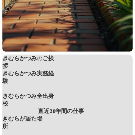
きむらかつみ
の
ご挨
拶
きむらかつみ実務経
験
きむらかつみ全出身
校
直近20年間の仕事
きむらが居た場
所