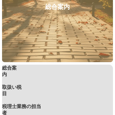
総合案内
総合案
内
取扱い税
目
税理士業務の担当
者