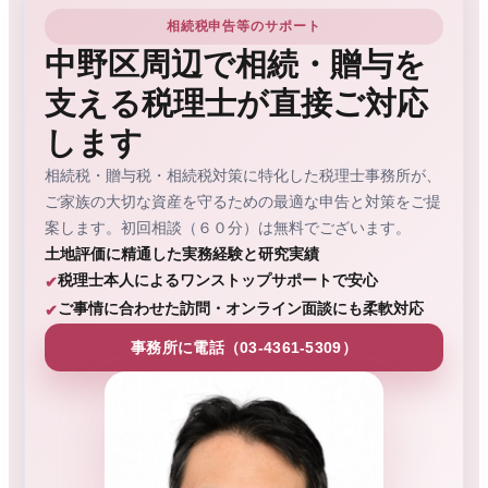
相続税申告等のサポート
中野区周辺で相続・贈与を
支える税理士が直接ご対応
します
相続税・贈与税・相続税対策に特化した税理士事務所が、
ご家族の大切な資産を守るための最適な申告と対策をご提
案します。初回相談（６０分）は無料でございます。
土地評価に精通した実務経験と研究実績
税理士本人によるワンストップサポートで安心
ご事情に合わせた訪問・オンライン面談にも柔軟対応
事務所に電話（03-4361-5309）
税理士 木村克己